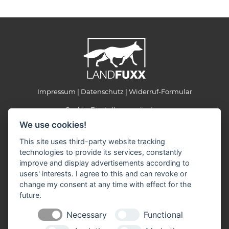
Impressum
Datenschutz
Widerruf-Formular
Cookie-Einstellungen ändern
We use cookies!
LANDFUXX Bad Bevensen
This site uses third-party website tracking
Am Bahnhof 4
technologies to provide its services, constantly
29549 Bad Bevensen
improve and display advertisements according to
Telefon: +49 5821 989121
users' interests. I agree to this and can revoke or
Telefax: +49 5821 989191
change my consent at any time with effect for the
E-Mail:
landfuxx-bad-bevensen(at)landfuxx.de
future.
Öffnungszeiten:
Necessary
Functional
Montag - Freitag: 8:30 - 18:00 Uhr