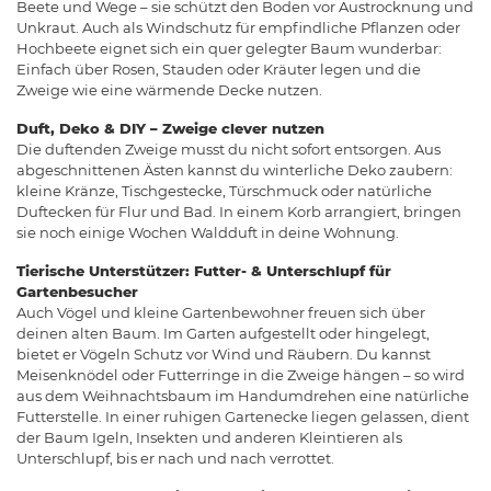
Beete und Wege – sie schützt den Boden vor Austrocknung und
Unkraut. Auch als Windschutz für empfindliche Pflanzen oder
Hochbeete eignet sich ein quer gelegter Baum wunderbar:
Einfach über Rosen, Stauden oder Kräuter legen und die
Zweige wie eine wärmende Decke nutzen.
Duft, Deko & DIY – Zweige clever nutzen
Die duftenden Zweige musst du nicht sofort entsorgen. Aus
abgeschnittenen Ästen kannst du winterliche Deko zaubern:
kleine Kränze, Tischgestecke, Türschmuck oder natürliche
Duftecken für Flur und Bad. In einem Korb arrangiert, bringen
sie noch einige Wochen Waldduft in deine Wohnung.
Tierische Unterstützer: Futter- & Unterschlupf für
Gartenbesucher
Auch Vögel und kleine Gartenbewohner freuen sich über
deinen alten Baum. Im Garten aufgestellt oder hingelegt,
bietet er Vögeln Schutz vor Wind und Räubern. Du kannst
Meisenknödel oder Futterringe in die Zweige hängen – so wird
aus dem Weihnachtsbaum im Handumdrehen eine natürliche
Futterstelle. In einer ruhigen Gartenecke liegen gelassen, dient
der Baum Igeln, Insekten und anderen Kleintieren als
Unterschlupf, bis er nach und nach verrottet.