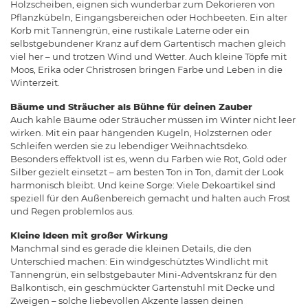
Holzscheiben, eignen sich wunderbar zum Dekorieren von
Pflanzkübeln, Eingangsbereichen oder Hochbeeten. Ein alter
Korb mit Tannengrün, eine rustikale Laterne oder ein
selbstgebundener Kranz auf dem Gartentisch machen gleich
viel her – und trotzen Wind und Wetter. Auch kleine Töpfe mit
Moos, Erika oder Christrosen bringen Farbe und Leben in die
Winterzeit.
Bäume und Sträucher als Bühne für deinen Zauber
Auch kahle Bäume oder Sträucher müssen im Winter nicht leer
wirken. Mit ein paar hängenden Kugeln, Holzsternen oder
Schleifen werden sie zu lebendiger Weihnachtsdeko.
Besonders effektvoll ist es, wenn du Farben wie Rot, Gold oder
Silber gezielt einsetzt – am besten Ton in Ton, damit der Look
harmonisch bleibt. Und keine Sorge: Viele Dekoartikel sind
speziell für den Außenbereich gemacht und halten auch Frost
und Regen problemlos aus.
Kleine Ideen mit großer Wirkung
Manchmal sind es gerade die kleinen Details, die den
Unterschied machen: Ein windgeschütztes Windlicht mit
Tannengrün, ein selbstgebauter Mini-Adventskranz für den
Balkontisch, ein geschmückter Gartenstuhl mit Decke und
Zweigen – solche liebevollen Akzente lassen deinen