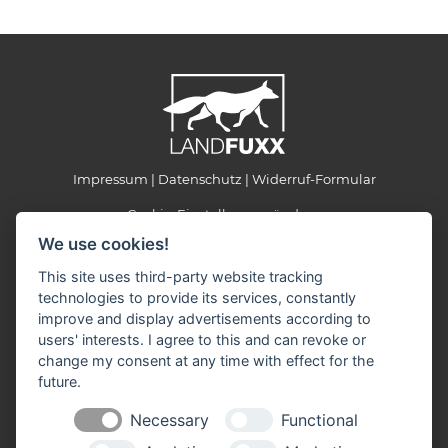
Impressum
Datenschutz
Widerruf-Formular
Cookie-Einstellungen ändern
We use cookies!
LANDFUXX Bad Bevensen
This site uses third-party website tracking
Am Bahnhof 4
technologies to provide its services, constantly
29549 Bad Bevensen
improve and display advertisements according to
Telefon: +49 5821 989121
users' interests. I agree to this and can revoke or
Telefax: +49 5821 989191
change my consent at any time with effect for the
E-Mail:
landfuxx-bad-bevensen(at)landfuxx.de
future.
Öffnungszeiten:
Necessary
Functional
Montag - Freitag: 8:30 - 18:00 Uhr